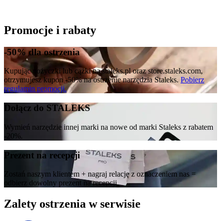
Promocje i rabaty
-50% dla ostrzenia
Kupując nożyczki lub cążki na staleks.pl oraz store.staleks.com,
otrzymujesz kupon -50% na ostrzenie narzędzia Staleks.
Pobierz
regulamin promocji.
Dołącz do STALEKS
Wymień narzędzie innej marki na nowe od marki Staleks z rabatem
-20%.
Prezent na recepcji
Zostań naszym klientem + nagraj relację z oznaczeniem nas =
odbierz dowolny prezent na recepcji.
Zalety ostrzenia w serwisie